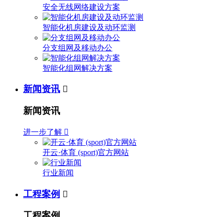
安全无线网络建设方案
智能化机房建设及动环监测
分支组网及移动办公
智能化组网解决方案
新闻资讯

新闻资讯
进一步了解

开云·体育 (sport)官方网站
行业新闻
工程案例

工程案例