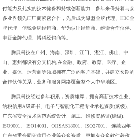
付能力及扎实的技术储备和持续创新能力，多年来保持着与众
多业界领先IT厂商紧密合作，先后成为绿盟金牌代理、H3C金
牌代理、信锐金牌经销商、华为认证经销商、维谛合作伙伴、
申瓯金牌代理、博科经销商等。
腾展科技在广州、海南、深圳、江门、湛江、佛山、中
山、惠州都设有分支机构,在金融、政府、教育、医疗、企
业、媒体、运营商等领域拥有广泛的客户基础，并建立长期的
合作伙伴关系，业务和服务网络覆盖整个大中华地区。
腾展科技经过多年积累，资质雄厚，拥有高新技术企业、
纳税信用A级证书、电子与智能化工程专业承包资质(贰级)、
广东省安全技术防范系统设计、施工、维修资格证(肆级)、
ISO9001、 ISO14001、OHSAS18001、ISO27001、 连续四年
广东省重合同守信用企业等众多资质，更拥有众多软件著作