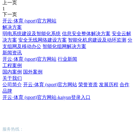
上一页
1
下一页
开云·体育 (sport)官方网站
解决方案
弱电系统建设及智能化系统
信息安全整体解决方案
安全云解
决方案
安全无线网络建设方案
智能化机房建设及动环监测
分
支组网及移动办公
智能化组网解决方案
新闻资讯
开云·体育 (sport)官方网站
行业新闻
工程案例
国内案例
国外案例
关于我们
公司简介
开云·体育 (sport)官方网站
荣誉资质
发展历程
合作
品牌
开云·体育 (sport)官方网站-kaiyun登录入口
开云·体育 (sport)官方网站-kaiyun登录入口
服务热线：